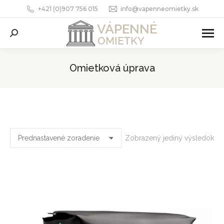
+421 (0)907 756 015
info@vapenneomietky.sk
Search:
Omietková úprava
You are here:
Zobrazený jediný výsledok