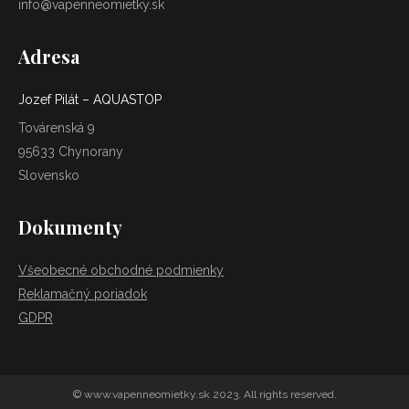
info@vapenneomietky.sk
Adresa
Jozef Pilát – AQUASTOP
Továrenská 9
95633 Chynorany
Slovensko
Dokumenty
Všeobecné obchodné podmienky
Reklamačný poriadok
GDPR
© www.vapenneomietky.sk 2023. All rights reserved.