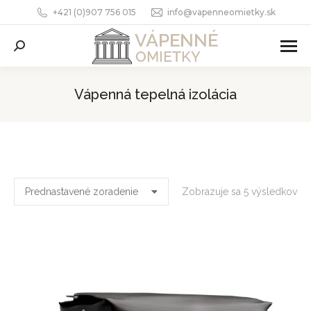
+421 (0)907 756 015
info@vapenneomietky.sk
Search:
Vápenná tepelná izolácia
You are here:
Zobrazuje sa 5 výsledkov