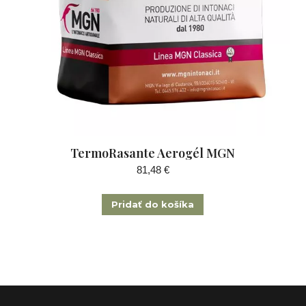
TermoRasante Aerogél MGN
81,48
€
Pridať do košíka