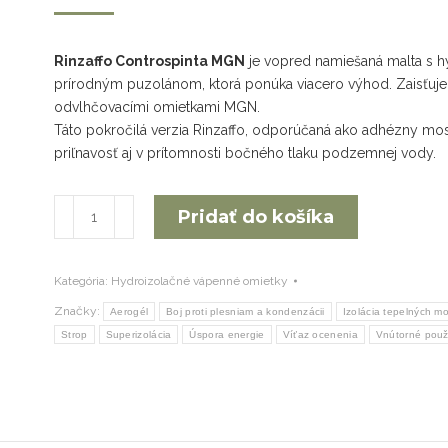
Rinzaffo Controspinta MGN
je vopred namiešaná malta s h
prírodným puzolánom, ktorá ponúka viacero výhod. Zaisťuje
odvlhčovacími omietkami MGN.
Táto pokročilá verzia Rinzaffo, odporúčaná ako adhézny mos
priľnavosť aj v prítomnosti bočného tlaku podzemnej vody.
množstvo
Pridať do košíka
Rinzaffo
Controspinta
Kategória:
Hydroizolačné vápenné omietky
Značky:
Aerogél
Boj proti plesniam a kondenzácii
Izolácia tepelných m
Strop
Superizolácia
Úspora energie
Víťaz ocenenia
Vnútorné použi