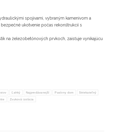
ydraulickými spojivami, vybraným kamenivom a
 bezpečné ukotvenie počas rekonštrukcií s
tík na železobetónových prvkoch, zaisťuje vynikajúcu
ostov
Ľahký
Najpredávanejší
Pasívny dom
Striekateľný
tie
Zvuková izolácia