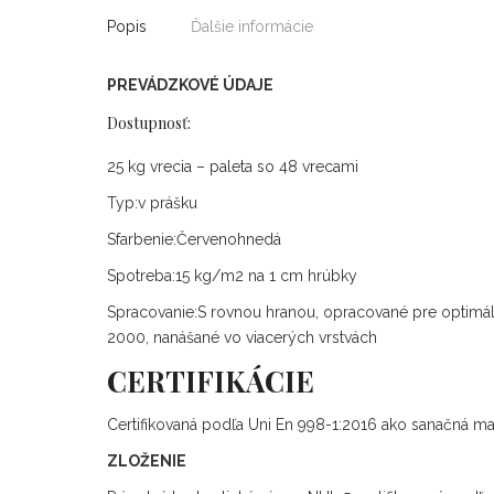
Popis
Ďalšie informácie
PREVÁDZKOVÉ ÚDAJE
Dostupnosť:
25 kg vrecia – paleta so 48 vrecami
Typ:
v prášku
Sfarbenie:
Červenohnedá
Spotreba:
15 kg/m2 na 1 cm hrúbky
Spracovanie:
S rovnou hranou, opracované pre optim
2000, nanášané vo viacerých vrstvách
CERTIFIKÁCIE
Certifikovaná podľa Uni En 998-1:2016 ako sanačná ma
ZLOŽENIE