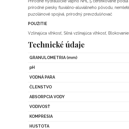
Prírodné hydraulické vápno NHL 5 certifikované podľa
prírodné piesky fluviálno-aluviálneho pôvodu, nemleté
puzolánové spojivá, prírodný prevzdušňovač
POUŽITIE
Vzlínajúca vlhkosť, Silná vzlínajúca vlhkosť, Blokovani
Technické údaje
GRANULOMETRIA (mm)
pH
VODNÁ PARA
ČLENSTVO
ABSORPCIA VODY
VODIVOSŤ
KOMPRESIA
HUSTOTA