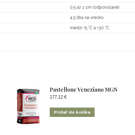
0,5 až 1 cm (odporúčané)
4,5 litra na vrecko
medzi +5 °C a +30 °C
Pastellone Veneziano MGN
177,12
€
Pridať do košíka