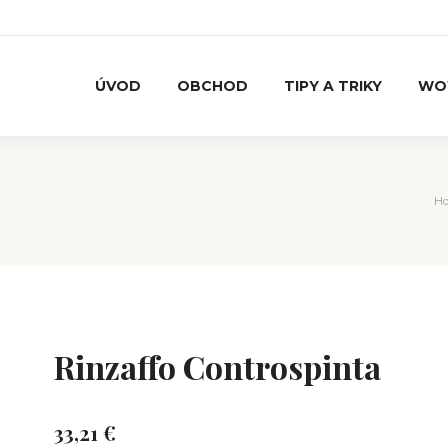
ÚVOD
OBCHOD
TIPY A TRIKY
WO
Yo
H
Rinzaffo Controspinta
33,21
€