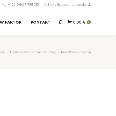
+421 (0)907 756 015
info@vapenneomietky.sk
W FAKTOR
KONTAKT
0,00
€
Search:
0
u are here:
ome
Hydroizolačné vápenné omietky
Rinzaffo Controspinta