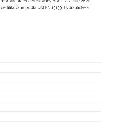
ramorový prach certifikovaný podľa UNI EN 12620,
 certifikované podľa UNI EN 13139, hydraulické a