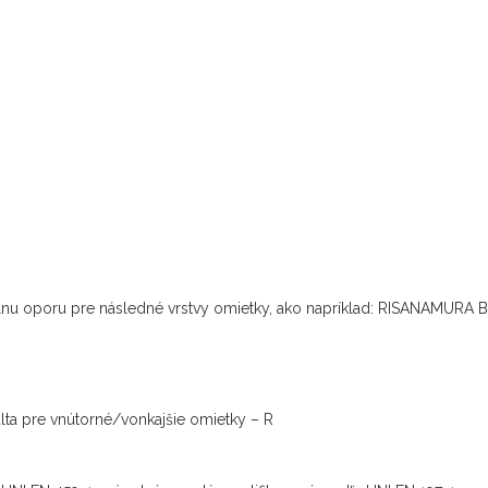
álnu oporu pre následné vrstvy omietky, ako napríklad: RISANAM
lta pre vnútorné/vonkajšie omietky – R