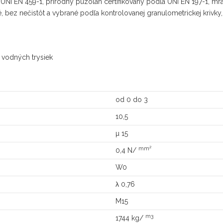
 UNI EN 459-1, prírodný puzolán certifikovaný podľa UNI EN 197-1, m
, bez nečistôt a vybrané podľa kontrolovanej granulometrickej krivky,
e vodných trysiek
od 0 do 3
10,5
µ 15
mm²
0,4 N/
W0
λ 0,76
M15
m3
1744 kg/