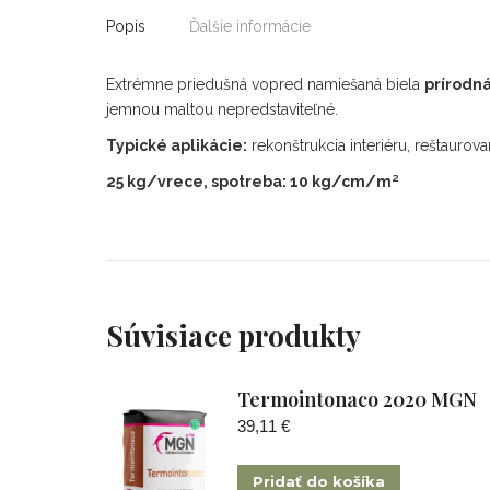
Popis
Ďalšie informácie
Extrémne priedušná vopred namiešaná biela
prírodná
jemnou maltou nepredstaviteľné.
Typické aplikácie:
rekonštrukcia interiéru, reštauro
25 kg/vrece, spotreba: 10 kg/cm/m²
Súvisiace produkty
Termointonaco 2020 MGN
39,11
€
Pridať do košíka