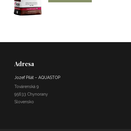
Adresa
Jozef Pilát – AQUASTOP
Továrenská 9
95633 Chynorany
Slovensko