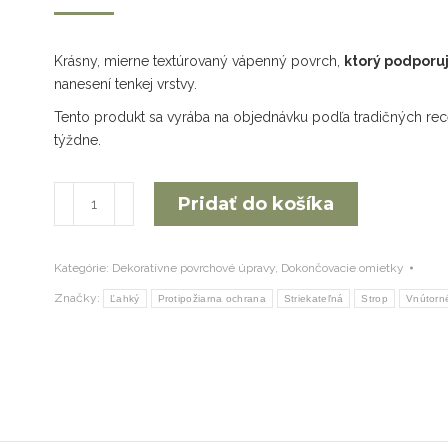
Krásny, mierne textúrovaný vápenný povrch,
ktorý podporuj
nanesení tenkej vrstvy.
Tento produkt sa vyrába na objednávku podľa tradičných rec
týždne.
množstvo
Pridať do košíka
Calcina
Fine
MGN
Kategórie:
Dekoratívne povrchové úpravy
,
Dokončovacie omietky
Značky:
Ľahký
Protipožiarna ochrana
Striekateľná
Strop
Vnútorné