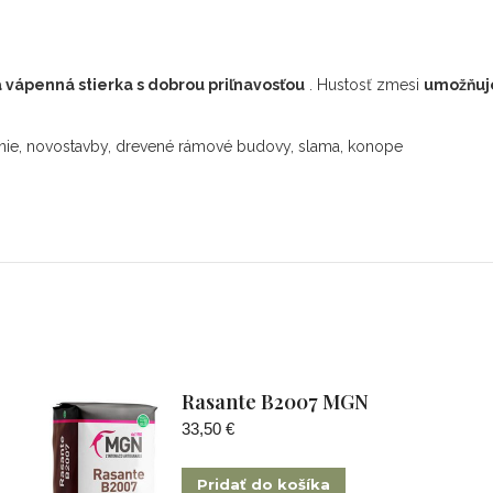
 vápenná stierka s dobrou priľnavosťou
. Hustosť zmesi
umožňuj
vanie, novostavby, drevené rámové budovy, slama, konope
Rasante B2007 MGN
33,50
€
Pridať do košíka