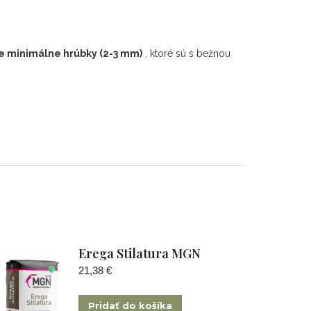
e minimálne hrúbky (2-3 mm)
, ktoré sú s bežnou
Erega Stilatura MGN
21,38
€
Pridať do košíka