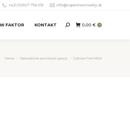
+421 (0)907 756 015
info@vapenneomietky.sk
W FAKTOR
KONTAKT
0,00
€
Search:
0
You are here:
Home
Dekoratívne povrchové úpravy
Calcina Fine MGN