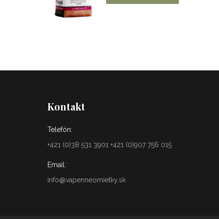
Kontakt
Telefón:
+421 (0)38 531 3901 +421 (0)907 756 015
Email:
info@vapenneomietky.sk