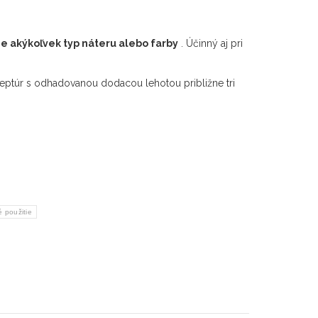
e akýkoľvek typ náteru alebo farby
. Účinný aj pri
eptúr s odhadovanou dodacou lehotou približne tri
 použitie