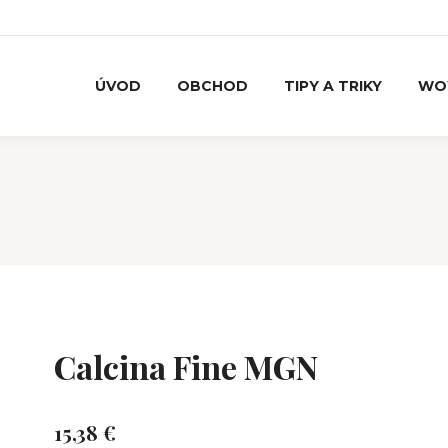
ÚVOD
OBCHOD
TIPY A TRIKY
WO
Calcina Fine MGN
15,38
€