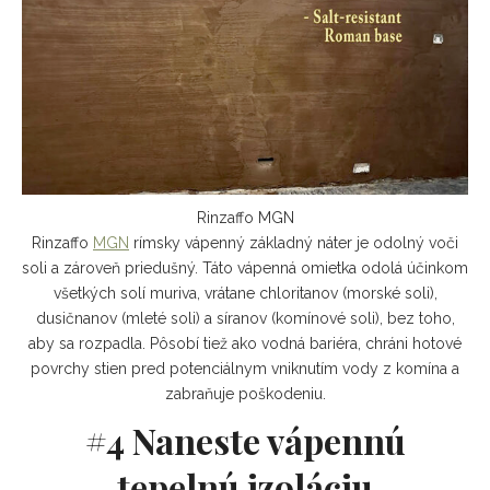
Rinzaffo MGN
Rinzaffo
MGN
rímsky vápenný základný náter je odolný voči
soli a zároveň priedušný. Táto vápenná omietka odolá účinkom
všetkých solí muriva, vrátane chloritanov (morské soli),
dusičnanov (mleté ​​soli) a síranov (komínové soli), bez toho,
aby sa rozpadla. Pôsobí tiež ako vodná bariéra, chráni hotové
povrchy stien pred potenciálnym vniknutím vody z komína a
zabraňuje poškodeniu.
#4 Naneste vápennú
tepelnú izoláciu