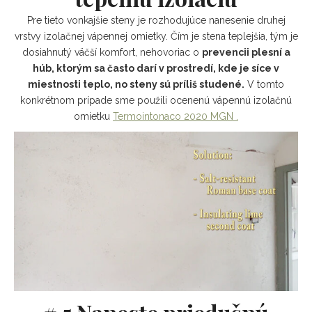
Pre tieto vonkajšie steny je rozhodujúce nanesenie druhej
vrstvy izolačnej vápennej omietky. Čím je stena teplejšia, tým je
dosiahnutý väčší komfort, nehovoriac o
prevencii plesní a
húb, ktorým sa často darí v prostredí, kde je síce v
miestnosti teplo, no steny sú príliš studené.
V tomto
konkrétnom prípade sme použili ocenenú vápennú izolačnú
omietku
Termointonaco 2020 MGN .