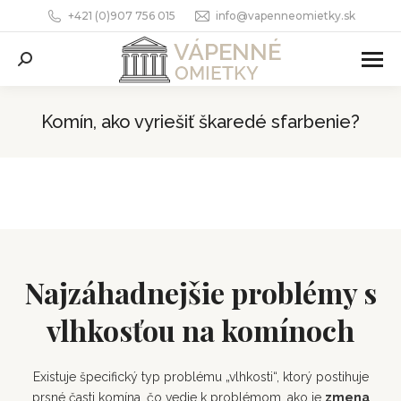
+421 (0)907 756 015
info@vapenneomietky.sk
Search:
Komín, ako vyriešiť škaredé sfarbenie?
You are here:
Najzáhadnejšie problémy s
vlhkosťou na komínoch
Existuje špecifický typ problému „vlhkosti“, ktorý postihuje
prsné časti komína, čo vedie k problémom, ako je
zmena