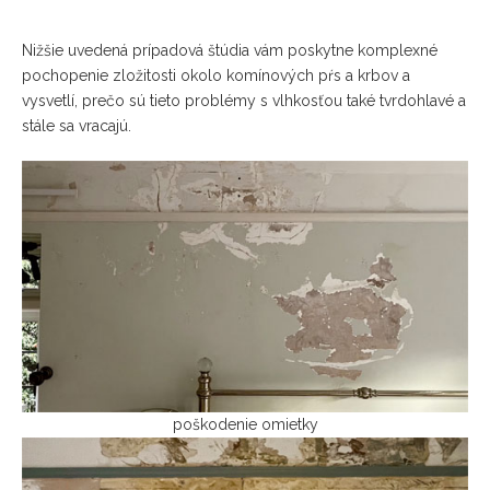
Nižšie uvedená prípadová štúdia vám poskytne komplexné
pochopenie zložitosti okolo komínových pŕs a krbov a
vysvetlí, prečo sú tieto problémy s vlhkosťou také tvrdohlavé a
stále sa vracajú.
poškodenie omietky