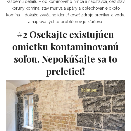
každému detailu – od komínového hrnca a nadstavca, cez stav
koruny komína, stav muriva a špáry a oplechovanie okolo
komína – dokáže zvyčajne identifikovať zdroje prenikania vody.
a náprava týchto problémov je kľúčová.
#2 Osekajte existujúcu
omietku kontaminovanú
soľou. Nepokúšajte sa to
preletieť!