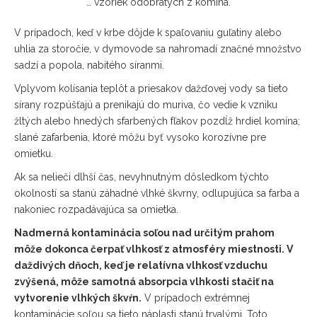
… vzoriek odobratých z komína.
V prípadoch, keď v krbe dôjde k spaľovaniu guľatiny alebo
uhlia za storočie, v dymovode sa nahromadí značné množstvo
sadzí a popola, nabitého síranmi.
Vplyvom kolísania teplôt a priesakov dažďovej vody sa tieto
sírany rozpúšťajú a prenikajú do muriva, čo vedie k vzniku
žltých alebo hnedých sfarbených fľakov pozdĺž hrdiel komína;
slané zafarbenia, ktoré môžu byť vysoko korozívne pre
omietku.
Ak sa nelieči dlhší čas, nevyhnutným dôsledkom týchto
okolností sa stanú záhadné vlhké škvrny, odlupujúca sa farba a
nakoniec rozpadávajúca sa omietka.
Nadmerná kontaminácia soľou nad určitým prahom
môže dokonca čerpať vlhkosť z atmosféry miestnosti. V
daždivých dňoch, keď je relatívna vlhkosť vzduchu
zvýšená, môže samotná absorpcia vlhkosti stačiť na
vytvorenie vlhkých škvŕn.
V prípadoch extrémnej
kontaminácie soľou sa tieto náplasti stanú trvalými. Toto