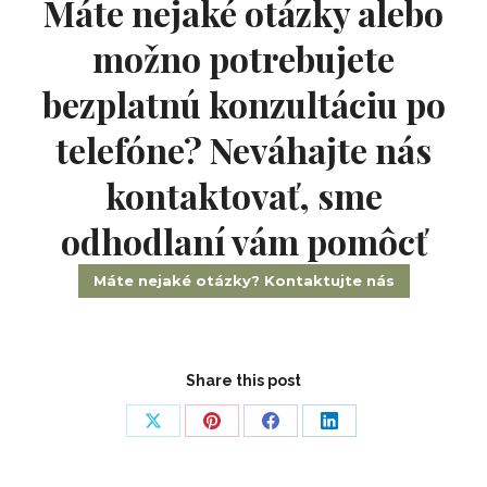
Máte nejaké otázky alebo
možno potrebujete
bezplatnú konzultáciu po
telefóne? Neváhajte nás
kontaktovať, sme
odhodlaní vám pomôcť
Máte nejaké otázky? Kontaktujte nás
Share this post
Share
Share
Share
Share
on
on
on
on