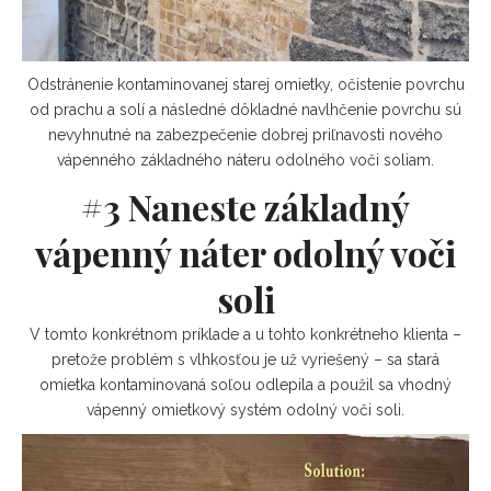
Odstránenie kontaminovanej starej omietky, očistenie povrchu
od prachu a solí a následné dôkladné navlhčenie povrchu sú
nevyhnutné na zabezpečenie dobrej priľnavosti nového
vápenného základného náteru odolného voči soliam.
#3 Naneste základný
vápenný náter odolný voči
soli
V tomto konkrétnom príklade a u tohto konkrétneho klienta –
pretože problém s vlhkosťou je už vyriešený – sa stará
omietka kontaminovaná soľou odlepila a použil sa vhodný
vápenný omietkový systém odolný voči soli.