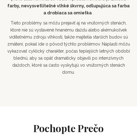
farby, nevysvetliteľné vlhké škvrny, odlupujúca sa farba
a drobiaca sa omietka
.
Tieto problémy sa môžu prejaviť aj na vnútorných stenách,
ktoré nie sú vystavené hnanému dažďu alebo akémukoľvek
viditeľnému zdroju vlhkosti, takže majitelia starších budov sú
zmätení, pokiaľ ide o pôvod týchto problémov. Náplasti môžu
vykazovať cyklický charakter, počas teplejších letných období
blednú, aby sa opäť dramaticky objavili po intenzívnych
dažďoch, ktoré sa často vyskytujú vo vnútorných stenách
domu.
Pochopte Prečo