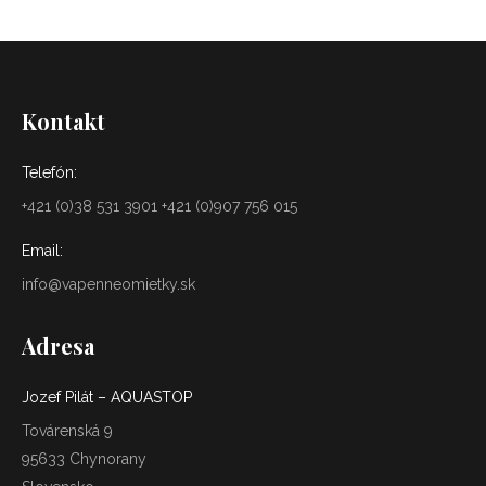
X
Pinterest
Facebook
LinkedIn
Kontakt
Telefón:
+421 (0)38 531 3901 +421 (0)907 756 015
Email:
info@vapenneomietky.sk
Adresa
Jozef Pilát – AQUASTOP
Továrenská 9
95633 Chynorany