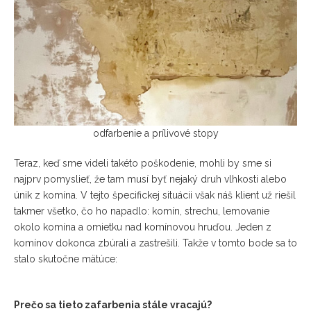
odfarbenie a prílivové stopy
Teraz, keď sme videli takéto poškodenie, mohli by sme si
najprv pomyslieť, že tam musí byť nejaký druh vlhkosti alebo
únik z komína. V tejto špecifickej situácii však náš klient už riešil
takmer všetko, čo ho napadlo: komín, strechu, lemovanie
okolo komína a omietku nad komínovou hruďou. Jeden z
komínov dokonca zbúrali a zastrešili. Takže v tomto bode sa to
stalo skutočne mätúce:
Prečo sa tieto zafarbenia stále vracajú?