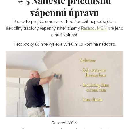
# 5 Naneste priedušnú
vápennú úpravu
Pre tento projekt sme sa rozhodli použiť nepraskajúci a
flexibilný tradičný vápenný náter známy
Rasacol MGN
pre jeho
dlhú životnosť.
Tieto kroky účinne vyriešia vlhkú hruď komína nadobro.
Rasacol MGN