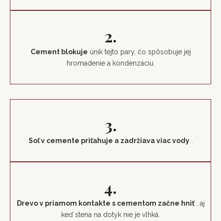
2.
Cement blokuje
únik tejto pary, čo spôsobuje jej
hromadenie a kondenzáciu.
3.
Soľ v cemente priťahuje a zadržiava viac vody
.
4.
Drevo v priamom kontakte s cementom začne hniť
, aj
keď stena na dotyk nie je vlhká.