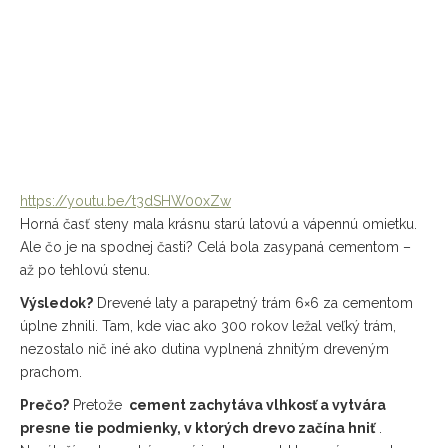
https://youtu.be/t3dSHW00xZw
Horná časť steny mala krásnu starú latovú a vápennú omietku.
Ale čo je na spodnej časti? Celá bola zasypaná cementom –
až po tehlovú stenu.
Výsledok?
Drevené laty a parapetný trám 6×6 za cementom
úplne zhnili. Tam, kde viac ako 300 rokov ležal veľký trám,
nezostalo nič iné ako dutina vyplnená zhnitým dreveným
prachom.
Prečo?
Pretože
cement zachytáva vlhkosť a vytvára
presne tie podmienky, v ktorých drevo začína hniť
.