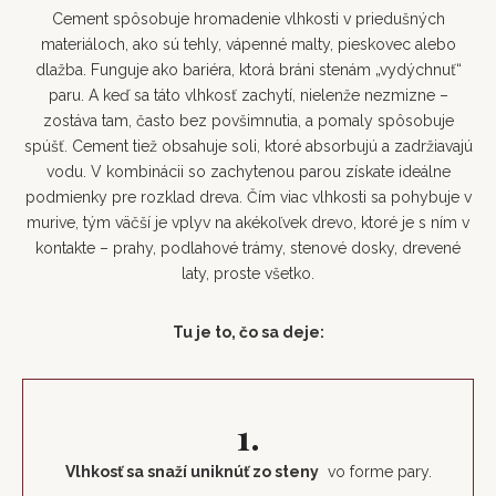
Cement spôsobuje hromadenie vlhkosti v priedušných
materiáloch, ako sú tehly, vápenné malty, pieskovec alebo
dlažba. Funguje ako bariéra, ktorá bráni stenám „vydýchnuť“
paru. A keď sa táto vlhkosť zachytí, nielenže nezmizne –
zostáva tam, často bez povšimnutia, a pomaly spôsobuje
spúšť. Cement tiež obsahuje soli, ktoré absorbujú a zadržiavajú
vodu. V kombinácii so zachytenou parou získate ideálne
podmienky pre rozklad dreva. Čím viac vlhkosti sa pohybuje v
murive, tým väčší je vplyv na akékoľvek drevo, ktoré je s ním v
kontakte – prahy, podlahové trámy, stenové dosky, drevené
laty, proste všetko.
Tu je to, čo sa deje:
1.
Vlhkosť sa snaží uniknúť zo steny
vo forme pary.