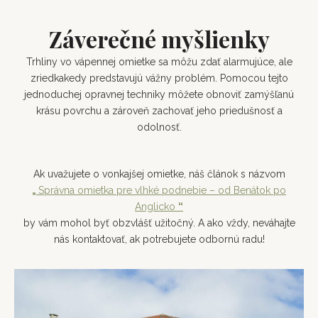
Záverečné myšlienky
Trhliny vo vápennej omietke sa môžu zdať alarmujúce, ale
zriedkakedy predstavujú vážny problém. Pomocou tejto
jednoduchej opravnej techniky môžete obnoviť zamýšľanú
krásu povrchu a zároveň zachovať jeho priedušnosť a
odolnosť.
Ak uvažujete o vonkajšej omietke, náš článok s názvom
„
Správna omietka pre vlhké podnebie – od Benátok po
Anglicko
“
by vám mohol byť obzvlášť užitočný. A ako vždy, neváhajte
nás kontaktovať, ak potrebujete odbornú radu!