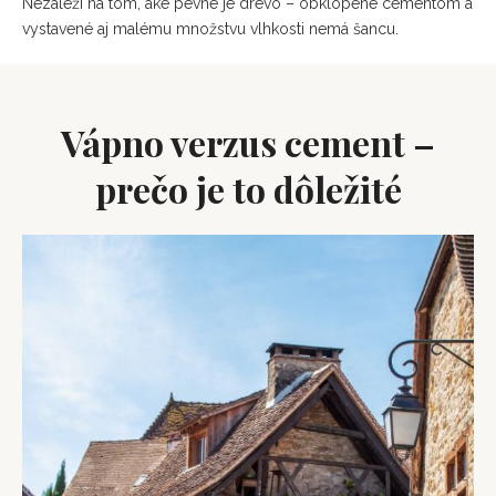
Nezáleží na tom, aké pevné je drevo – obklopené cementom a
vystavené aj malému množstvu vlhkosti nemá šancu.
Vápno verzus cement –
prečo je to dôležité