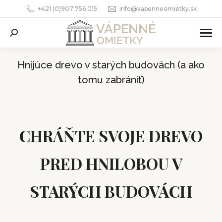
+421 (0)907 756 015
info@vapenneomietky.sk
Search:
Hnijúce drevo v starých budovách (a ako
tomu zabrániť)
You are here:
CHRÁŇTE SVOJE DREVO
PRED HNILOBOU V
STARÝCH BUDOVÁCH