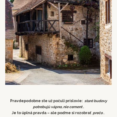
Pravdepodobne ste už počuli príslovie:
staré budovy
potrebujú vápno, nie cement
.
Je to úplná pravda – ale poďme si rozobrať
prečo
.